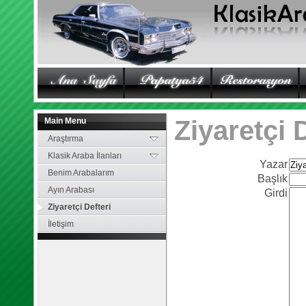
AnaSayfa
Papatya54
Restorasyon
Ziyaretçi 
Main Menu
Araştırma
Klasik Araba İlanları
Yazar
Benim Arabalarım
Başlık
Ayın Arabası
Girdi
Ziyaretçi Defteri
İletişim